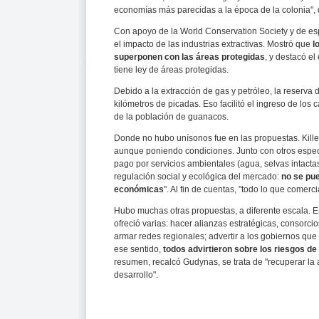
economías más parecidas a la época de la colonia", d
Con apoyo de la World Conservation Society y de es
el impacto de las industrias extractivas. Mostró que
l
superponen con las áreas protegidas
, y destacó el
tiene ley de áreas protegidas.
Debido a la extracción de gas y petróleo, la reserva
kilómetros de picadas. Eso facilitó el ingreso de los
de la población de guanacos.
Donde no hubo unísonos fue en las propuestas. Kille
aunque poniendo condiciones. Junto con otros especia
pago por servicios ambientales (agua, selvas intact
regulación social y ecológica del mercado:
no se pue
económicas
". Al fin de cuentas, "todo lo que come
Hubo muchas otras propuestas, a diferente escala. 
ofreció varias: hacer alianzas estratégicas, consorci
armar redes regionales; advertir a los gobiernos que 
ese sentido,
todos advirtieron sobre los riesgos de
resumen, recalcó Gudynas, se trata de "recuperar la a
desarrollo".