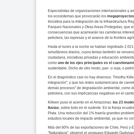
Especialistas de organizaciones internacionales y am
los ecosistemas que provocarán los
megaproyectos 
Iniciativa para la Integración de la Infraestructura
Parques Nacionales y Otras Areas Protegidas, que es
consecuencias que acarrearán las carreteras interest
petrolera, las represas y el avance de la frontera agrí
Hasta el lunes a la noche se habían registrado 2.021
simultáneos diarios, cuyos temas también se renuevan 
ciudadana, iniciativas privadas y educación ambienta
como
uno de los ejes principales es el cuestionami
sustentable. Dicho de otro modo, pan -o soja, o pet
En el diagnóstico casi no hay disensos. Timothy Kill
integración", y que las redes sudamericana de carrete
demás procesos" de degradación ambiental, como des
petrolera, con sus implicancias negativas en el cambi
Killeen puso el acento en el Amazonas:
los 23 model
lluvias
, sobre todo en el sudeste. En la franja ecuator
Plata. Una reducción del 1% traería grandes problema
estudios locales de impacto ambiental, ya que no con
Más del 80% de las exportaciones de Chile, Perú y E
"Naturaleza", observó el uruguayo Eduardo Gudynas,